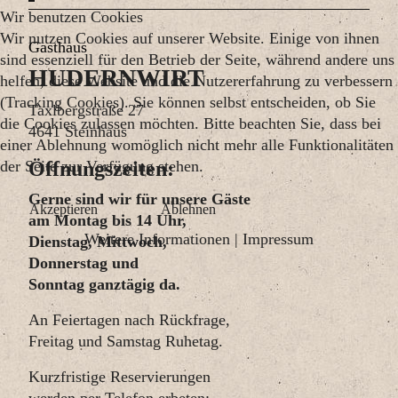
Wir benutzen Cookies
Wir nutzen Cookies auf unserer Website. Einige von ihnen
Gasthaus
sind essenziell für den Betrieb der Seite, während andere uns
HUDERNWIRT
helfen, diese Website und die Nutzererfahrung zu verbessern
(Tracking Cookies). Sie können selbst entscheiden, ob Sie
Taxlbergstraße 27
die Cookies zulassen möchten. Bitte beachten Sie, dass bei
4641 Steinhaus
einer Ablehnung womöglich nicht mehr alle Funktionalitäten
der Seite zur Verfügung stehen.
Öffnungszeiten:
Gerne sind wir für unsere Gäste
Akzeptieren
Ablehnen
am Montag bis 14 Uhr,
Weitere Informationen
|
Impressum
Dienstag, Mittwoch,
Donnerstag und
Sonntag ganztägig da.
An Feiertagen nach Rückfrage,
Freitag und Samstag Ruhetag.
Kurzfristige Reservierungen