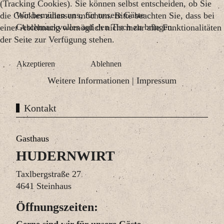
(Tracking Cookies). Sie können selbst entscheiden, ob Sie
Wir bemühen uns, für unsere Gäste
die Cookies zulassen möchten. Bitte beachten Sie, dass bei
Geschmackvolles auf den Tisch zu bringen.
einer Ablehnung womöglich nicht mehr alle Funktionalitäten
der Seite zur Verfügung stehen.
Akzeptieren
Ablehnen
Weitere Informationen
|
Impressum
Kontakt
Gasthaus
HUDERNWIRT
Taxlbergstraße 27
4641 Steinhaus
Öffnungszeiten:
Gerne sind wir für unsere Gäste