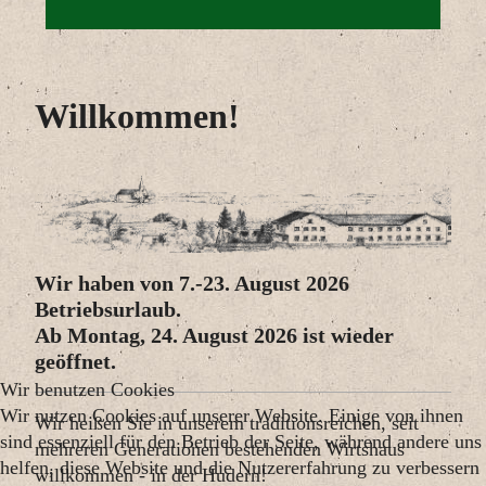
Willkommen!
Wir haben von 7.-23. August 2026
Betriebsurlaub.
Ab Montag, 24. August 2026 ist wieder
geöffnet.
Wir benutzen Cookies
Wir nutzen Cookies auf unserer Website. Einige von ihnen
Wir heißen Sie in unserem traditionsreichen, seit
sind essenziell für den Betrieb der Seite, während andere uns
mehreren Generationen bestehenden Wirtshaus
helfen, diese Website und die Nutzererfahrung zu verbessern
willkommen - in der Hudern!